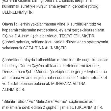
yüzlerini kapatan kimliği belirsiz 2 şahsın, ateşli silah
kullanmak suretiyle kurşunlama eylemini gerçekleştirdiği
BELİRLENMİŞTİR.
Olayın faillerinin yakalanmasına yönelik sürdürülen titiz ve
kapsamlı çalışmalar neticesinde, eylemi gerçekleştirenlerin
E.Ç. ve D.A. isimli şahıslar olduğu TESPİT EDİLMİŞTİR.
Şüpheli şahıslar, saklandıkları otelde düzenlenen operasyonla
yakalanarak GÖZALTINA ALINMIŞTIR.
Şüphelilerin olayda kullandıkları motosiklet ile suçta kullanılan
tabancayı Düden Çayı'na attıklarının belirlenmesi üzerine,
Deniz Limanı Şube Müdürlüğü ekiplerince gerçekleştirilen su
altı tarama ve arama çalışmaları sonucunda 1 adet motosiklet
ve 1 adet tabanca bulunarak MUHAFAZA ALTINA
ALINMIŞTIR.
“Silahla Tehdit” ve “Mala Zarar Verme” suçlarından adli
makamlara sevk edilen 2 şüpheli şahıs TUTUKLANMIŞTIR.